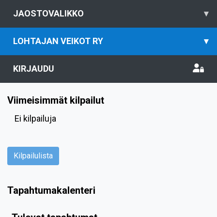
JAOSTOVALIKKO
▾
LOHTAJAN VEIKOT RY
▾
KIRJAUDU
Viimeisimmät kilpailut
Ei kilpailuja
Kilpailulista
Tapahtumakalenteri