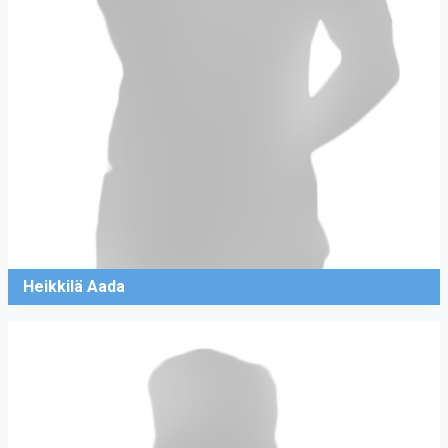
Heikkilä Aada