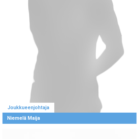
Joukkueenjohtaja
Niemelä Maija