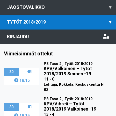
JAOSTOVALIKKO
▾
TYTÖT 2018/2019
▾
KIRJAUDU
Viimeisimmät ottelut
P8 Taso 2 , Tytöt 2018/2019
KPV/Valkoinen
–
Tytöt
30
HEI
2018/2019 Sininen -19
11 - 0
18.15
Lohtaja, Kokkola. Keskuskenttä N
B2
P8 Taso 2 , Tytöt 2018/2019
KPV/Vihreä
–
Tytöt
30
HEI
2018/2019 Valkoinen -19
13 - 4
18.15