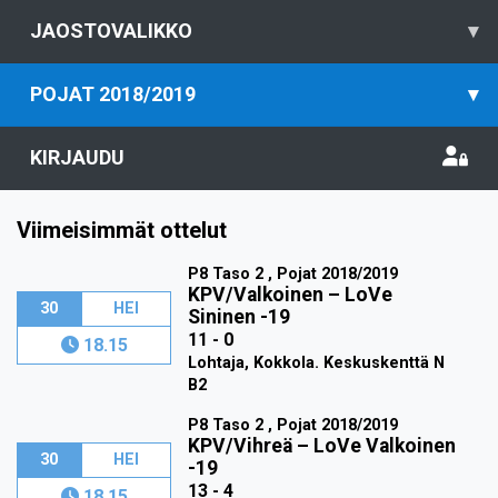
JAOSTOVALIKKO
▾
POJAT 2018/2019
▾
KIRJAUDU
Viimeisimmät ottelut
P8 Taso 2 , Pojat 2018/2019
KPV/Valkoinen
–
LoVe
30
HEI
Sininen -19
11 - 0
18.15
Lohtaja, Kokkola. Keskuskenttä N
B2
P8 Taso 2 , Pojat 2018/2019
KPV/Vihreä
–
LoVe Valkoinen
30
HEI
-19
13 - 4
18.15