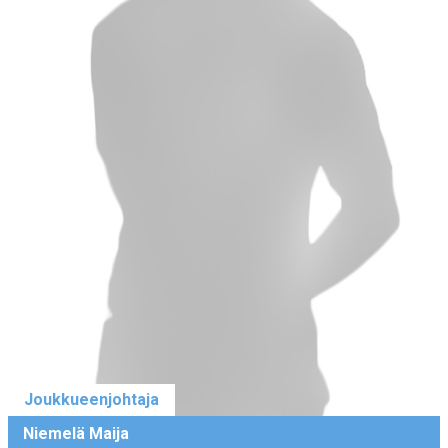
Joukkueenjohtaja
Niemelä Maija