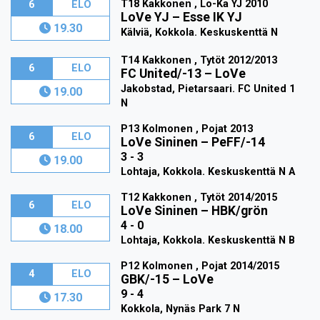
T18 Kakkonen , Lo-Ka YJ 2010
6
ELO
LoVe YJ
–
Esse IK YJ
19.30
Kälviä, Kokkola. Keskuskenttä N
T14 Kakkonen , Tytöt 2012/2013
6
ELO
FC United/-13
–
LoVe
Jakobstad, Pietarsaari. FC United 1
19.00
N
P13 Kolmonen , Pojat 2013
6
ELO
LoVe Sininen
–
PeFF/-14
3 - 3
19.00
Lohtaja, Kokkola. Keskuskenttä N A
T12 Kakkonen , Tytöt 2014/2015
6
ELO
LoVe Sininen
–
HBK/grön
4 - 0
18.00
Lohtaja, Kokkola. Keskuskenttä N B
P12 Kolmonen , Pojat 2014/2015
4
ELO
GBK/-15
–
LoVe
9 - 4
17.30
Kokkola, Nynäs Park 7 N