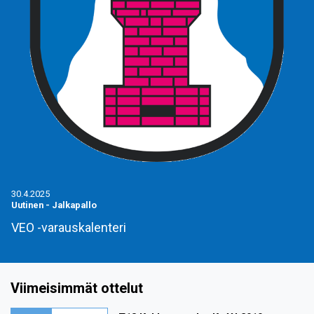
30.4.2025
Uutinen
-
Jalkapallo
VEO -varauskalenteri
Viimeisimmät ottelut