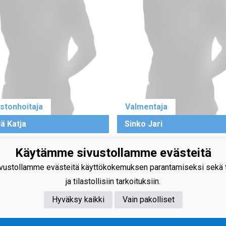
stonhoitaja
Valmentaja
lä Katja
Sinko Jari
Käytämme sivustollamme evästeitä
ustollamme evästeitä käyttökokemuksen parantamiseksi sekä to
ja tilastollisiin tarkoituksiin.
Hyväksy kaikki
Vain pakolliset