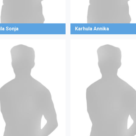
ila Sonja
Karhula Annika