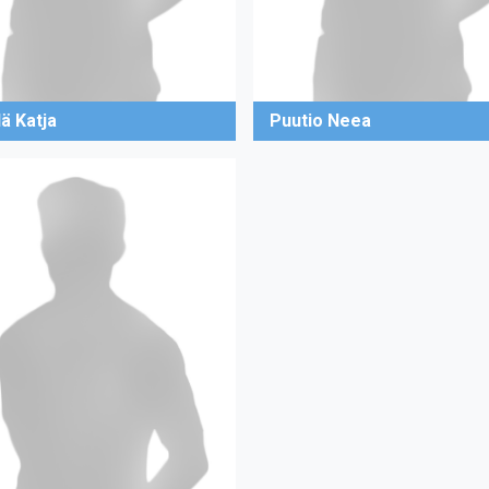
lä Katja
Puutio Neea