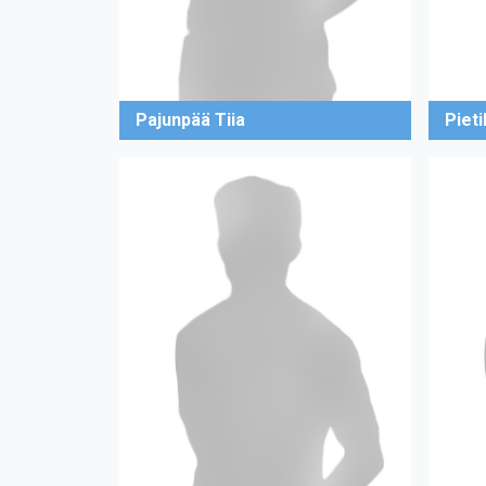
Pajunpää Tiia
Pieti