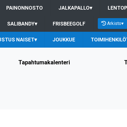
PAINONNOSTO
JALKAPALLO
▾
LENTOP
Arkisto
▾
SALIBANDY
▾
FRISBEEGOLF
USTUS NAISET
▾
JOUKKUE
TOIMIHENKILÖ
Tapahtumakalenteri
T