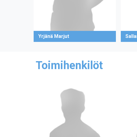
Yrjänä Marjut
Sall
Toimihenkilöt