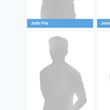
Judin Piia
Junn