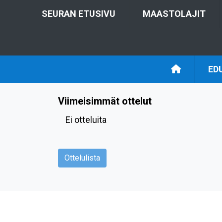
SEURAN ETUSIVU
MAASTOLAJIT
ED
Viimeisimmät ottelut
Ei otteluita
Ottelulista