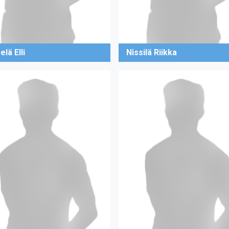
lä Elli
Nissilä Riikka