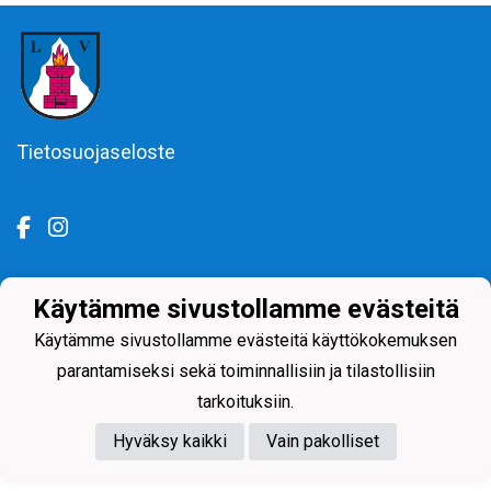
Tietosuojaseloste
Käytämme sivustollamme evästeitä
Powered by
Käytämme sivustollamme evästeitä käyttökokemuksen
parantamiseksi sekä toiminnallisiin ja tilastollisiin
tarkoituksiin.
Hyväksy kaikki
Vain pakolliset