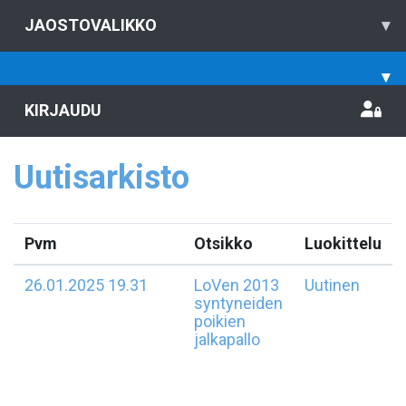
JAOSTOVALIKKO
▾
▾
KIRJAUDU
Uutisarkisto
Pvm
Otsikko
Luokittelu
26.01.2025 19.31
LoVen 2013
Uutinen
syntyneiden
poikien
jalkapallo