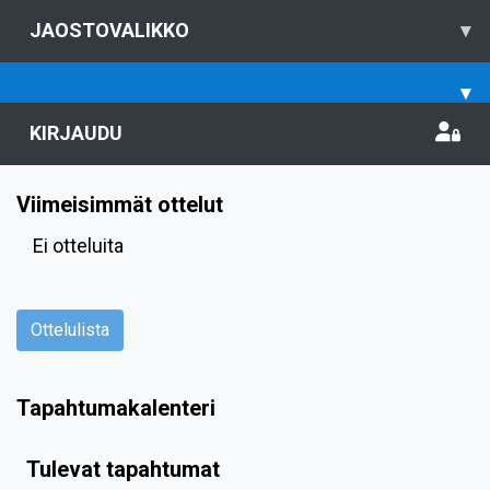
JAOSTOVALIKKO
▾
▾
KIRJAUDU
Viimeisimmät ottelut
Ei otteluita
Ottelulista
Tapahtumakalenteri
Tulevat tapahtumat