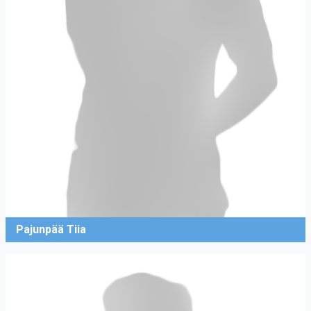
Pajunpää Tiia