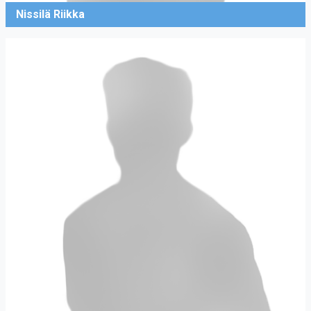
Nissilä Riikka