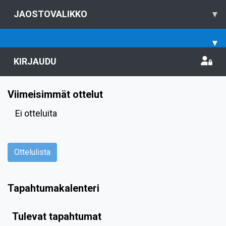
JAOSTOVALIKKO
▾
▾
KIRJAUDU
Viimeisimmät ottelut
Ei otteluita
Ottelulista
Tapahtumakalenteri
Tulevat tapahtumat