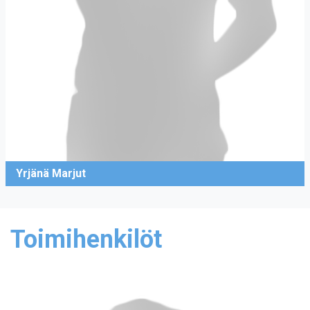
Yrjänä Marjut
Toimihenkilöt