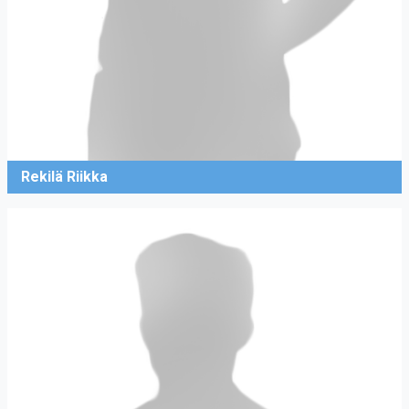
Rekilä Riikka