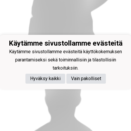
Joukkueenjohtaja
Käytämme sivustollamme evästeitä
Yrjänä Marjut
Käytämme sivustollamme evästeitä käyttökokemuksen
parantamiseksi sekä toiminnallisiin ja tilastollisiin
tarkoituksiin.
Hyväksy kaikki
Vain pakolliset