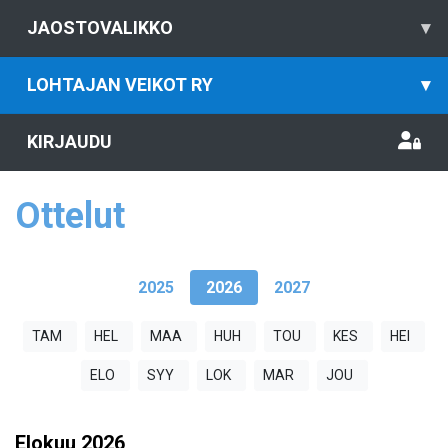
JAOSTOVALIKKO
▾
LOHTAJAN VEIKOT RY
▾
KIRJAUDU
Ottelut
2025
2026
2027
TAM
HEL
MAA
HUH
TOU
KES
HEI
ELO
SYY
LOK
MAR
JOU
Elokuu
2026