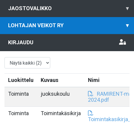
JAOSTOVALIKKO
▾
LOHTAJAN VEIKOT RY
▾
KIRJAUDU
Luokittelu
Kuvaus
Nimi
Toiminta
juoksukoulu
RAMIRENT-maa
2024.pdf
Toiminta
Toimintakäsikirja
Toimintakasikirja_