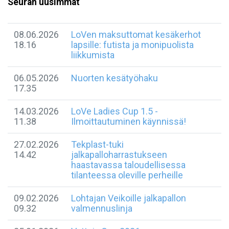
Seuran uusimmat
08.06.2026
LoVen maksuttomat kesäkerhot
18.16
lapsille: futista ja monipuolista
liikkumista
06.05.2026
Nuorten kesätyöhaku
17.35
14.03.2026
LoVe Ladies Cup 1.5 -
11.38
Ilmoittautuminen käynnissä!
27.02.2026
Tekplast-tuki
14.42
jalkapalloharrastukseen
haastavassa taloudellisessa
tilanteessa oleville perheille
09.02.2026
Lohtajan Veikoille jalkapallon
09.32
valmennuslinja