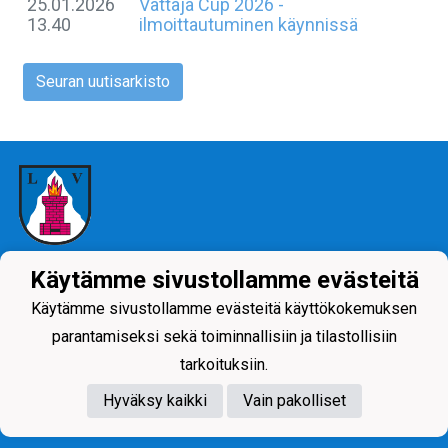
25.01.2026
Vattaja Cup 2026 -
13.40
ilmoittautuminen käynnissä
Seuran uutisarkisto
Tietosuojaseloste
Käytämme sivustollamme evästeitä
Käytämme sivustollamme evästeitä käyttökokemuksen
parantamiseksi sekä toiminnallisiin ja tilastollisiin
tarkoituksiin.
Hyväksy kaikki
Vain pakolliset
Powered by