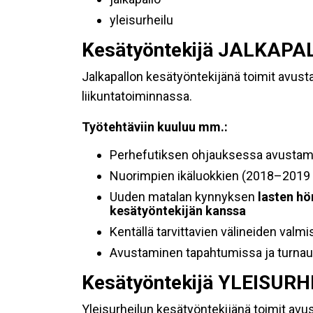
yleisurheilu
Kesätyöntekijä JALKAP
Jalkapallon kesätyöntekijänä toimit avust
liikuntatoiminnassa.
Työtehtäviin kuuluu mm.:
Perhefutiksen ohjauksessa avustam
Nuorimpien ikäluokkien (2018–2019 
Uuden matalan kynnyksen
lasten hö
kesätyöntekijän kanssa
Kentällä tarvittavien välineiden valmi
Avustaminen tapahtumissa ja turna
Kesätyöntekijä YLEISUR
Yleisurheilun kesätyöntekijänä toimit avu