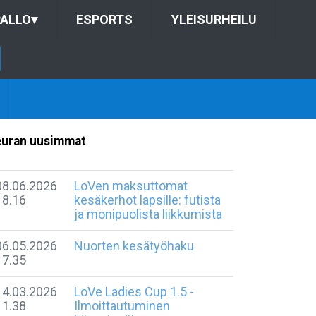
ALLO
▾
ESPORTS
YLEISURHEILU
uran uusimmat
08.06.2026
LoVen maksuttomat
18.16
kesäkerhot lapsille: futista
ja monipuolista liikkumista
06.05.2026
Nuorten kesätyöhaku
17.35
14.03.2026
LoVe Ladies Cup 1.5 -
11.38
Ilmoittautuminen