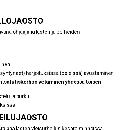
ALLOJAOSTO
avana ohjaajana lasten ja perheiden
inen
syntyneet) harjoituksissa (peleissä) avustaminen
ntsäfutiskerhon vetäminen yhdessä toisen
stelu ja purku
uksissa
HEILUJAOSTO
stajana lasten yleisurheilun kesätoiminnoissa.