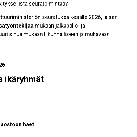
tyksellistä seuratoimintaa?
ttuuriministeriön seuratukea kesälle 2026, ja sen
sätyöntekijää
mukaan jalkapallo- ja
uri sinua mukaan liikunnalliseen ja mukavaan
26
a ikäryhmät
jaostoon haet
: