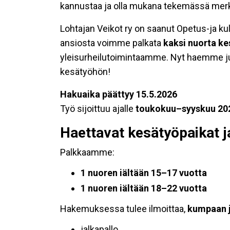
kannustaa ja olla mukana tekemässä merki
Lohtajan Veikot ry on saanut Opetus-ja kul
ansiosta voimme palkata
kaksi nuorta ke
yleisurheilutoimintaamme. Nyt haemme ju
kesätyöhön!
Hakuaika päättyy 15.5.2026
Työ sijoittuu ajalle
toukokuu–syyskuu 20
Haettavat kesätyöpaikat j
Palkkaamme:
1 nuoren iältään 15–17 vuotta
1 nuoren iältään 18–22 vuotta
Hakemuksessa tulee ilmoittaa,
kumpaan 
jalkapallo