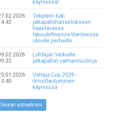
käynnissä!
27.02.2026
Tekplast-tuki
14.42
jalkapalloharrastukseen
haastavassa
taloudellisessa tilanteessa
oleville perheille
09.02.2026
Lohtajan Veikoille
09.32
jalkapallon valmennuslinja
25.01.2026
Vattaja Cup 2026 -
13.40
ilmoittautuminen
käynnissä
Seuran uutisarkisto