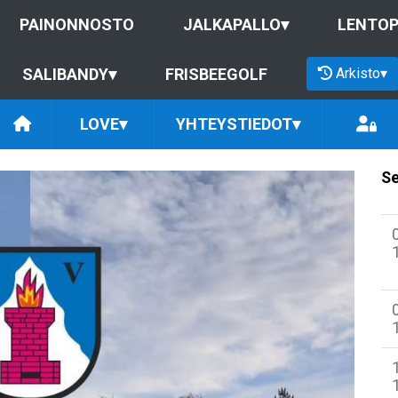
PAINONNOSTO
JALKAPALLO
▾
LENTOP
Arkisto
▾
SALIBANDY
▾
FRISBEEGOLF
LOVE
▾
YHTEYSTIEDOT
▾
Se