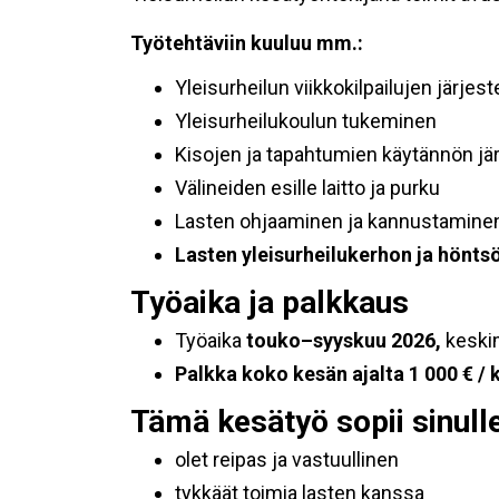
Työtehtäviin kuuluu mm.:
Yleisurheilun viikkokilpailujen järje
Yleisurheilukoulun tukeminen
Kisojen ja tapahtumien käytännön jär
Välineiden esille laitto ja purku
Lasten ohjaaminen ja kannustaminen 
Lasten yleisurheilukerhon ja hönt
Työaika ja palkkaus
Työaika
touko–syyskuu 2026,
keski
Palkka koko kesän ajalta 1 000 € / 
Tämä kesätyö sopii sinulle
olet reipas ja vastuullinen
tykkäät toimia lasten kanssa