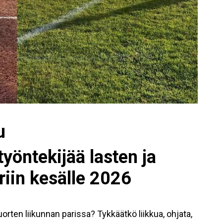
u
öntekijää lasten ja
riin kesälle 2026
orten liikunnan parissa? Tykkäätkö liikkua, ohjata,